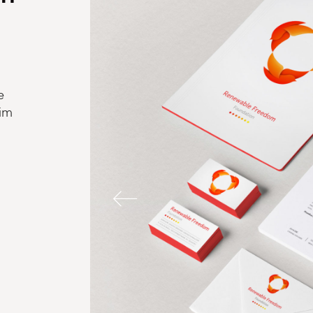
s
e
 im